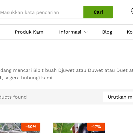
Cari
g
Produk Kami
Informasi
Blog
Ko
dang mencari Bibit buah Djuwet atau Duwet atau Duet a
t, segera hubungi kami
ducts found
Urutkan m
-
60
%
-
17
%