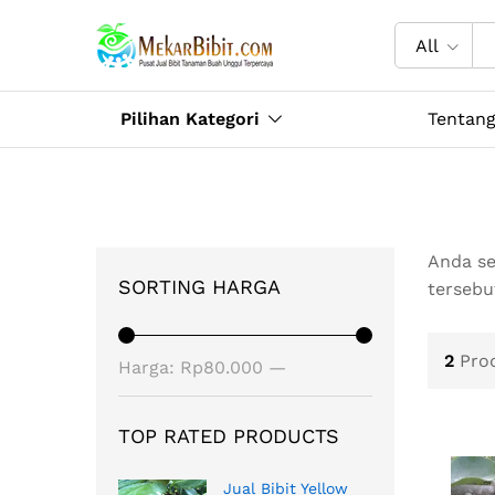
All
Pilihan Kategori
Tentan
Anda se
SORTING HARGA
tersebu
2
Pro
Harga
Harga
Harga:
Rp80.000
—
terendah
tertinggi
Rp250.000
TOP RATED PRODUCTS
Jual Bibit Yellow