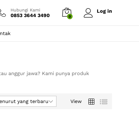
Hubungi Kami
Log in
0853 3644 3490
0
ntak
tau anggur jawa? Kami punya produk
enurut yang terbaru
View