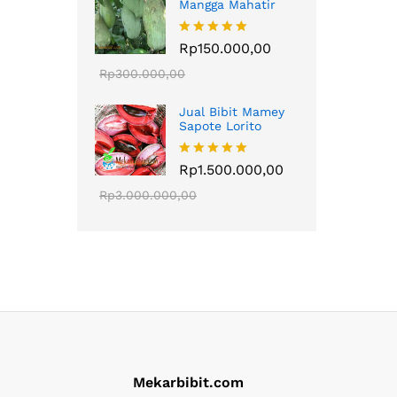
Mangga Mahatir
Dinilai
Rp
150.000,00
5.00
dari 5
Rp
300.000,00
Jual Bibit Mamey
Sapote Lorito
Dinilai
Rp
1.500.000,00
5.00
dari 5
Rp
3.000.000,00
Mekarbibit.com