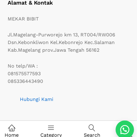
Alamat & Kontak
MEKAR BIBIT
Jl.Magelang-Purworejo km 13, RT004/RW006
Dsn.Kebonkliwon Kel.Kebonrejo Kec.Salaman
Kab.Magelang prov.Jawa Tengah 56162
No telp/WA :
081575577593
085336443490
Hubungi Kami
0
© 2022 Mekarbibit.com. All Rights Reserved
Home
Category
Search
Cart