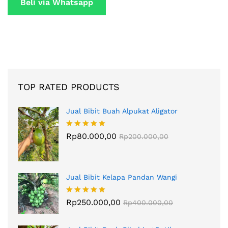
Beli via Whatsapp
TOP RATED PRODUCTS
Jual Bibit Buah Alpukat Aligator
Dinilai
Rp
80.000,00
5.00
Rp
200.000,00
dari 5
Jual Bibit Kelapa Pandan Wangi
Dinilai
Rp
250.000,00
5.00
Rp
400.000,00
dari 5