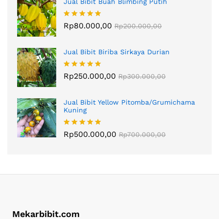
Jual Bibit Buah Blimbing Putih
Dinilai
Rp
80.000,00
5.00
Rp
200.000,00
dari 5
Jual Bibit Biriba Sirkaya Durian
Dinilai
Rp
250.000,00
5.00
Rp
300.000,00
dari 5
Jual Bibit Yellow Pitomba/Grumichama
Kuning
Dinilai
Rp
500.000,00
5.00
Rp
700.000,00
dari 5
Mekarbibit.com