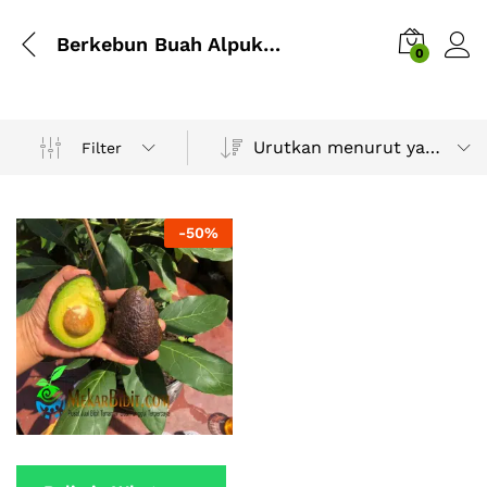
Berkebun Buah Alpukat Hass
0
Urutkan menurut yang terbaru
Filter
-
50
%