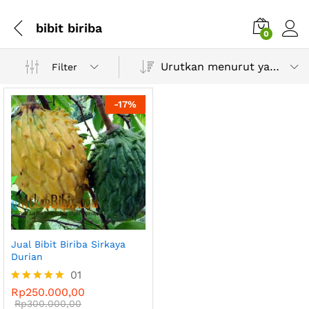
bibit biriba
0
Urutkan menurut yang terbaru
Filter
-
17
%
Jual Bibit Biriba Sirkaya
Durian
01
Rp
250.000,00
Dinilai
5.00
Rp
300.000,00