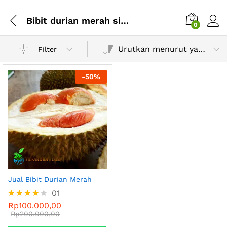
Bibit durian merah siap berbuah
0
Urutkan menurut yang terbaru
Filter
-
50
%
Jual Bibit Durian Merah
01
Rp
100.000,00
Dinilai
4.00
Rp
200.000,00
dari 5