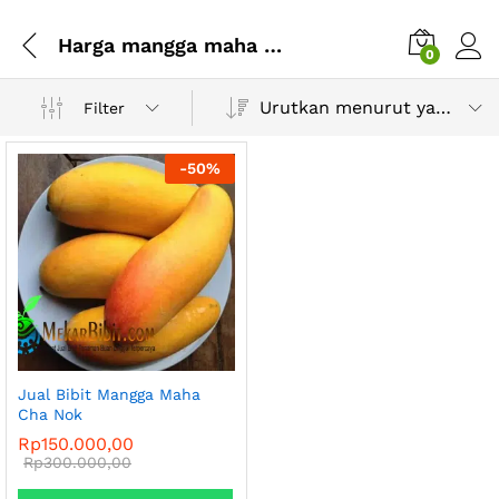
Harga mangga maha cha nok
0
Urutkan menurut yang terbaru
Filter
-
50
%
Jual Bibit Mangga Maha
Cha Nok
Rp
150.000,00
Rp
300.000,00