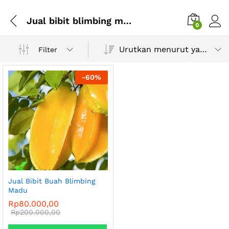
Jual bibit blimbing madu siap tanam
0
Urutkan menurut yang terbaru
Filter
-
60
%
Jual Bibit Buah Blimbing
Madu
Rp
80.000,00
Rp
200.000,00