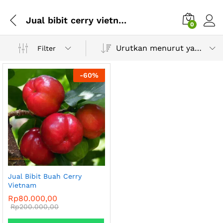
Jual bibit cerry vietnam cepat berbuah
0
Urutkan menurut yang terbaru
Filter
-
60
%
Jual Bibit Buah Cerry
Vietnam
Rp
80.000,00
Rp
200.000,00