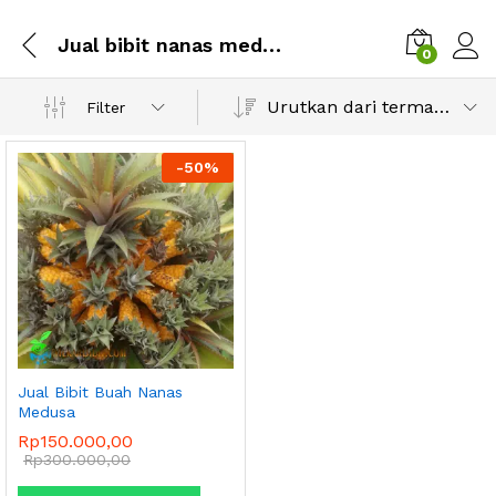
Jual bibit nanas medusa berbuah
0
Urutkan dari termahal
Filter
-
50
%
Jual Bibit Buah Nanas
Medusa
Rp
150.000,00
Rp
300.000,00