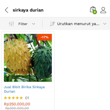
sirkaya durian
0
Urutkan menurut yang terbaru
Filter
-
17
%
Jual Bibit Biriba Sirkaya
Durian
01
Rp
250.000,00
Dinilai
5.00
Rp
300.000,00