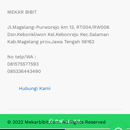
MEKAR BIBIT
Jl.Magelang-Purworejo km 13, RT004/RW006
Dsn.Kebonkliwon Kel.Kebonrejo Kec.Salaman
Kab.Magelang prov.Jawa Tengah 56162
No telp/WA :
081575577593
085336443490
Hubungi Kami
Beli via WA
© 2022 Mekarbibit.com. All Rights Reserved