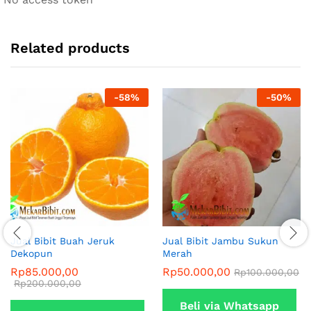
Related products
-
58
%
-
50
%
Jual Bibit Buah Jeruk
Jual Bibit Jambu Sukun
Dekopun
Merah
Rp
85.000,00
Rp
50.000,00
Rp
100.000,00
Rp
200.000,00
Beli via Whatsapp