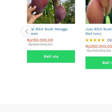
Jual Bibit Buah Mangga
Jual Bibit Bua
Yuwen
Red Ivory
Rp
150.000,00
06
Rp
300.000,00
Rp
250.000,0
Dinilai
4.83
Rp
400.000,00
dari 5
Beli via
Beli 
Whatsapp
Whats