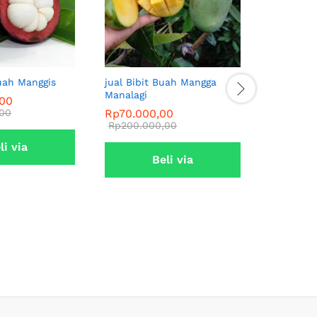
Buah Manggis
jual Bibit Buah Mangga
Jual Bibi
Manalagi
Mentega
,00
,00
Rp
70.000,00
Rp
80.00
Rp
200.000,00
Rp
200.0
li via
Beli via
tsapp
Whatsapp
W