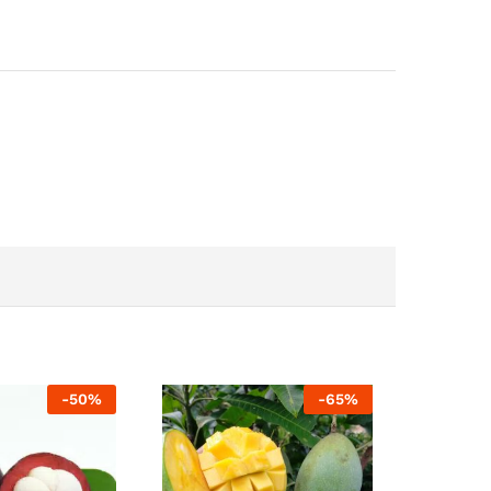
-
50
%
-
65
%