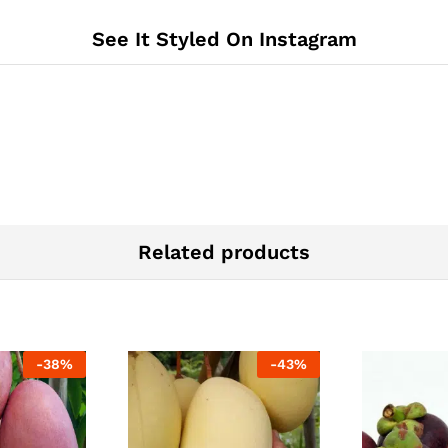
See It Styled On Instagram
Related products
-
38
%
-
43
%