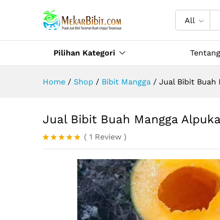
Jual Bibit Buah Mangga Alpuk
Description
Specification
Ulasa
All
Pilihan Kategori
Tentan
Home
/
Shop
/
Bibit Mangga
/
Jual Bibit Buah
Jual Bibit Buah Mangga Alpuka
(
1
Review
)
Peringkat
1
5.00
dari 5
berdasarka
n
penilaian
pelanggan