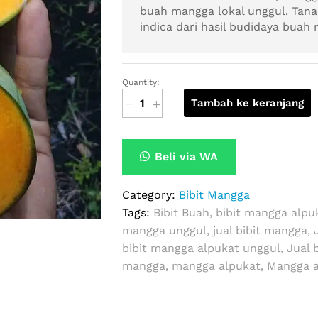
buah mangga lokal unggul. Tana
indica dari hasil budidaya buah
Quantity:
Jual
Tambah ke keranjang
Bibit
Buah
Mangga
Beli via WA
Alpukat
quantity
Category:
Bibit Mangga
Tags:
Bibit Buah
,
bibit mangga alpu
mangga unggul
,
jual bibit mangga
,
bibit mangga alpukat unggul
,
Jual 
mangga
,
mangga alpukat
,
Mangga a