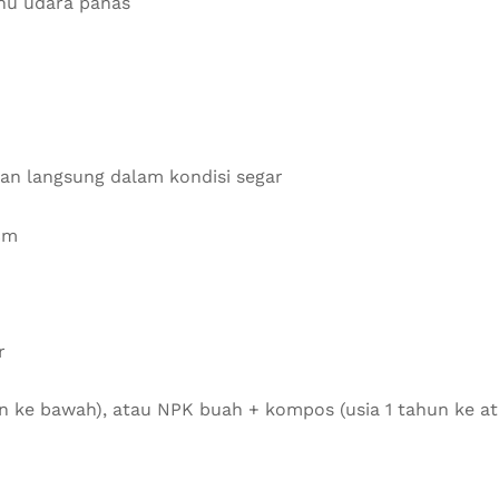
uhu udara panas
an langsung dalam kondisi segar
cm
r
ke bawah), atau NPK buah + kompos (usia 1 tahun ke atas)