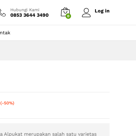
100.000,00
Tambah ke keranjang
00.000,00
Hubungi Kami
Log in
0853 3644 3490
0
ntak
(-50%)
Alpukat merupakan salah satu varietas