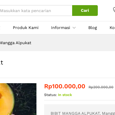
at
Rp
n (1)
Rp
2
Cari
g
Produk Kami
Informasi
Blog
Ko
 Mangga Alpukat
t
Rp
100.000,00
Rp
200.000,00
Status:
In stock
BIBIT MANGGA ALPUKAT, Mangga 