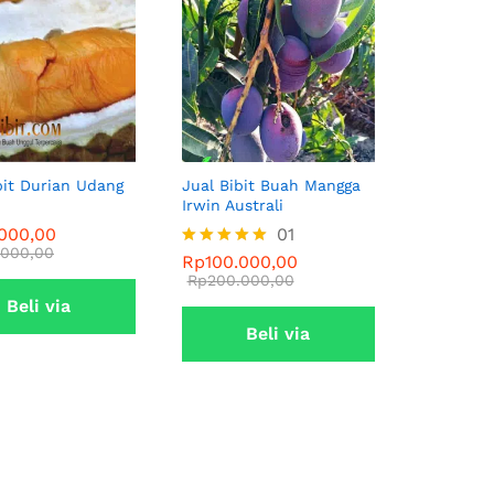
bit Durian Udang
Jual Bibit Buah Mangga
Irwin Australi
.000,00
.000,00
Rp
100.000,00
01
.000,00
.000,00
Rp
200.000,00
Rp
100.000,00
Dinilai
5.00
Rp
200.000,00
dari 5
Beli via
Beli via
Whatsapp
Whatsapp