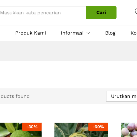
Cari
g
Produk Kami
Informasi
Blog
Ko
oducts found
Urutkan m
-
30
%
-
60
%