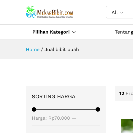
All
Pilihan Kategori
Tentan
Home
/
Jual bibit buah
12
Pr
SORTING HARGA
Harga
Harga
Harga:
Rp70.000
—
terendah
tertinggi
Rp200.000