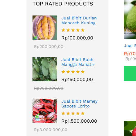
TOP RATED PRODUCTS
Jual Bibit Durian
Menoreh Kuning
Dinilai
Rp
100.000,00
5.00
dari 5
Jual 
Rp
200.000,00
Rp
Rp
70
70
Rp
Rp
10
10
Jual Bibit Buah
Mangga Mahatir
Dinilai
Rp
150.000,00
5.00
dari 5
Rp
300.000,00
Jual Bibit Mamey
Sapote Lorito
Dinilai
Rp
1.500.000,00
5.00
dari 5
Rp
3.000.000,00