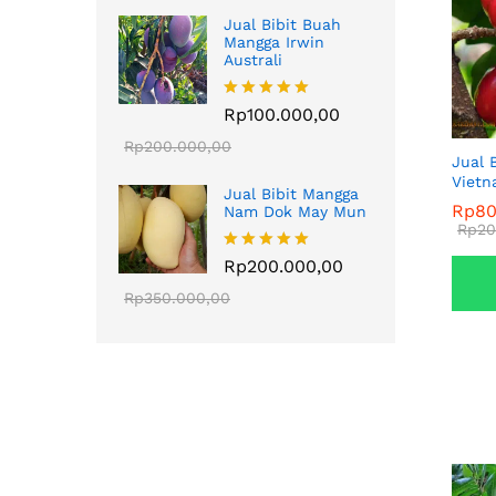
Jual Bibit Buah
Mangga Irwin
Australi
Dinilai
Rp
100.000,00
5.00
dari 5
Rp
200.000,00
Jual 
Viet
Jual Bibit Mangga
Rp
Rp
80
80
Nam Dok May Mun
Rp
Rp
20
20
Dinilai
Rp
200.000,00
5.00
dari 5
Rp
350.000,00