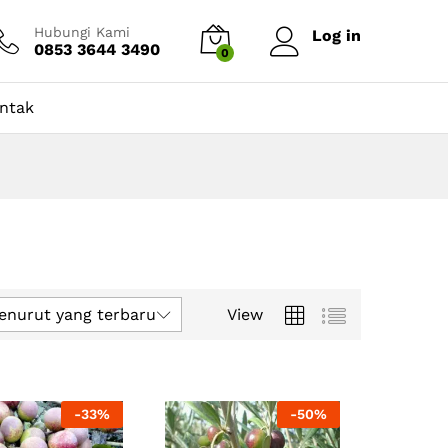
Hubungi Kami
Log in
0853 3644 3490
0
ntak
enurut yang terbaru
View
-
33
%
-
50
%